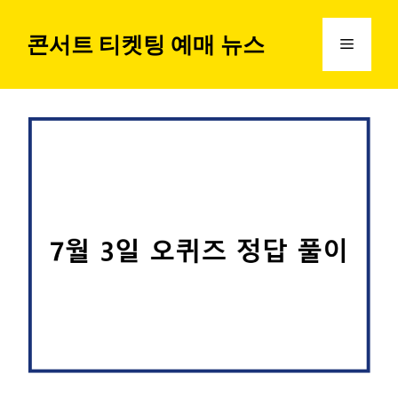
컨
텐
콘서트 티켓팅 예매 뉴스
메
츠
로
뉴
건
너
뛰
기