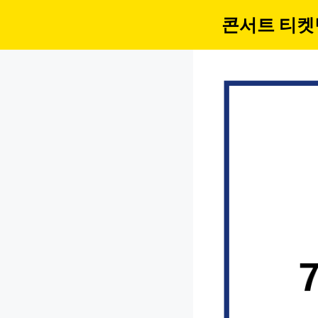
컨
콘서트 티켓
텐
츠
로
건
너
뛰
기