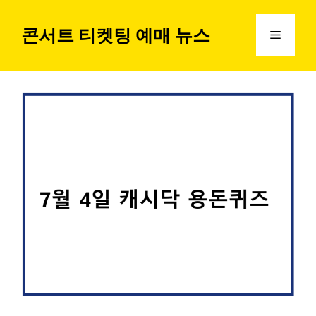
컨
텐
콘서트 티켓팅 예매 뉴스
메
츠
로
뉴
건
너
뛰
기