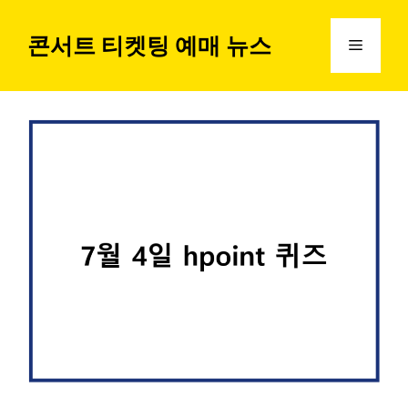
컨
텐
콘서트 티켓팅 예매 뉴스
메
츠
로
뉴
건
너
뛰
기