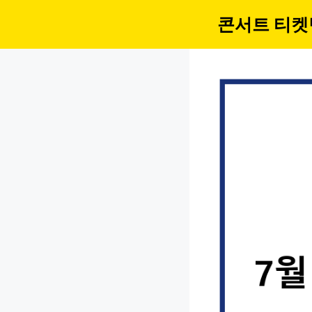
컨
콘서트 티켓
텐
츠
로
건
너
뛰
기