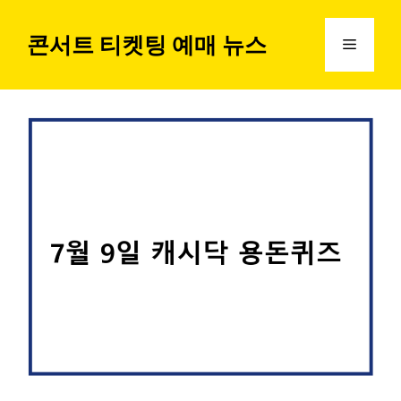
컨
텐
콘서트 티켓팅 예매 뉴스
메
츠
로
뉴
건
너
뛰
기