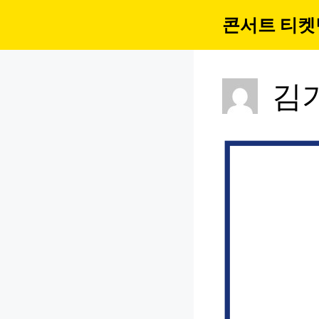
컨
콘서트 티켓
텐
츠
로
건
김
너
뛰
기