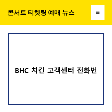
컨
텐
콘서트 티켓팅 예매 뉴스
메
츠
로
뉴
건
너
뛰
기