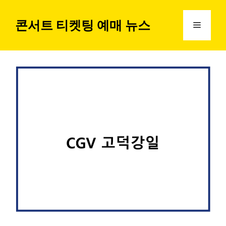
컨
텐
콘서트 티켓팅 예매 뉴스
메
츠
로
뉴
건
너
뛰
기