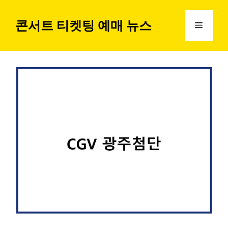
컨
텐
콘서트 티켓팅 예매 뉴스
메
츠
로
뉴
건
너
뛰
기