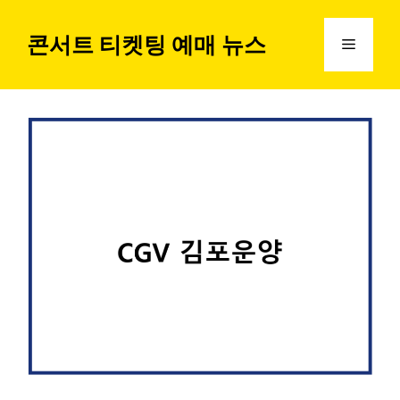
컨
텐
콘서트 티켓팅 예매 뉴스
메
츠
로
뉴
건
너
뛰
기