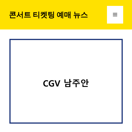
컨
텐
콘서트 티켓팅 예매 뉴스
메
츠
로
뉴
건
너
뛰
기