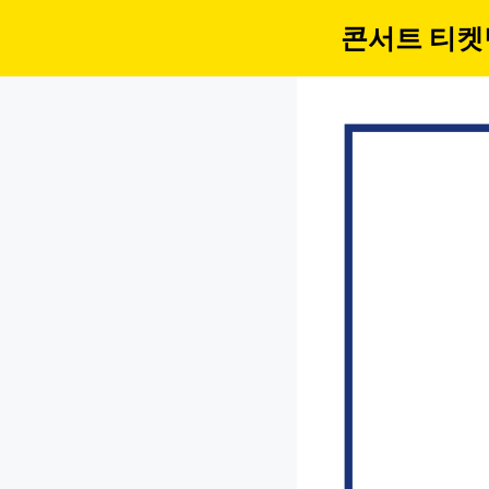
컨
콘서트 티켓
텐
츠
로
건
너
뛰
기