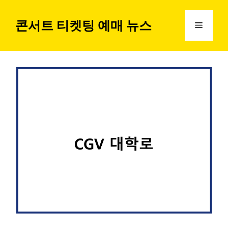
컨
텐
콘서트 티켓팅 예매 뉴스
메
츠
로
뉴
건
너
뛰
기