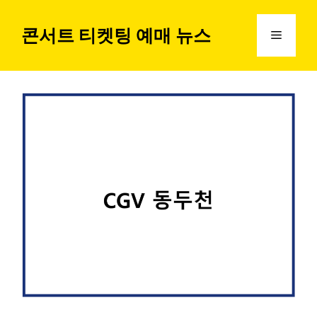
컨
텐
콘서트 티켓팅 예매 뉴스
메
츠
로
뉴
건
너
뛰
기