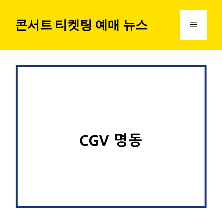
컨
텐
콘서트 티켓팅 예매 뉴스
메
츠
로
뉴
건
너
뛰
기