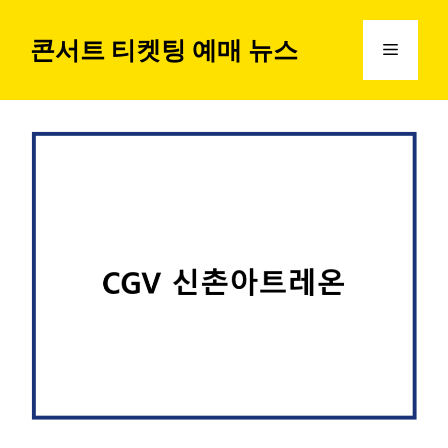
컨
텐
콘서트 티켓팅 예매 뉴스
메
츠
로
뉴
건
너
뛰
기