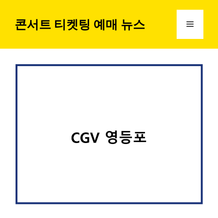
컨
텐
콘서트 티켓팅 예매 뉴스
메
츠
로
뉴
건
너
뛰
기