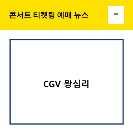
컨
텐
콘서트 티켓팅 예매 뉴스
메
츠
로
뉴
건
너
뛰
기