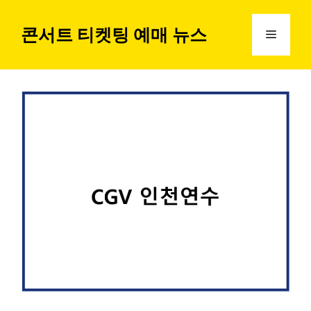
컨
텐
콘서트 티켓팅 예매 뉴스
메
츠
로
뉴
건
너
뛰
기