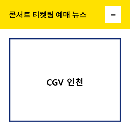
컨
텐
콘서트 티켓팅 예매 뉴스
메
츠
로
뉴
건
너
뛰
기