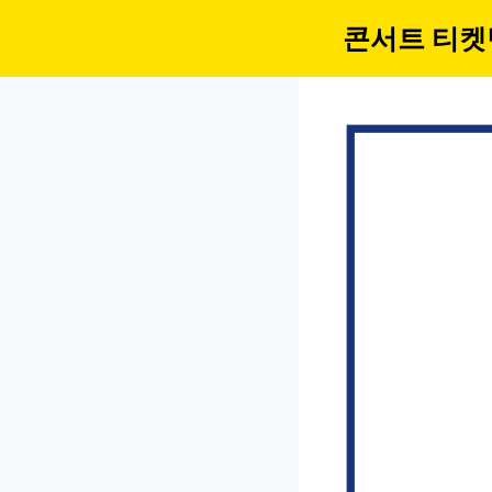
컨
콘서트 티켓
텐
츠
로
건
너
뛰
기