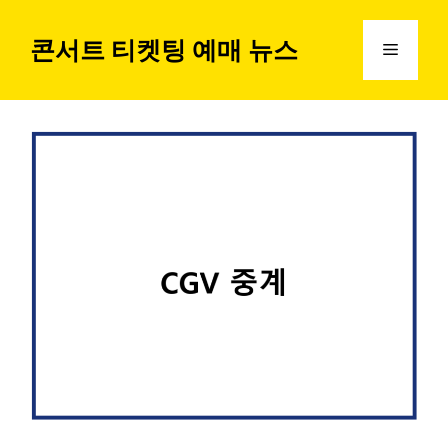
컨
텐
콘서트 티켓팅 예매 뉴스
메
츠
로
뉴
건
너
뛰
기