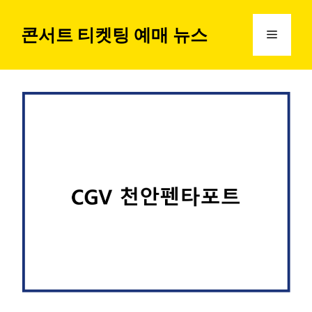
컨
텐
콘서트 티켓팅 예매 뉴스
메
츠
로
뉴
건
너
뛰
기