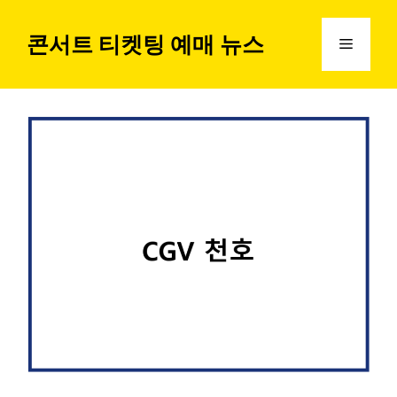
컨
텐
콘서트 티켓팅 예매 뉴스
메
츠
로
뉴
건
너
뛰
기