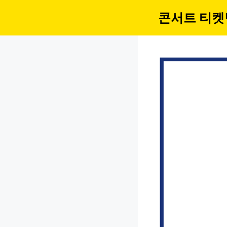
컨
콘서트 티켓
텐
츠
로
건
너
뛰
기