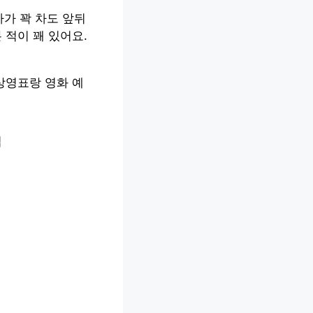
차가 꽉 차도 앞뒤
 적이 꽤 있어요.
상영표랑 영화 예
법