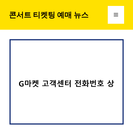
컨
텐
콘서트 티켓팅 예매 뉴스
메
츠
로
뉴
건
너
뛰
기