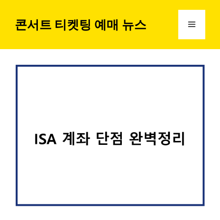
컨
텐
콘서트 티켓팅 예매 뉴스
메
츠
로
뉴
건
너
뛰
기