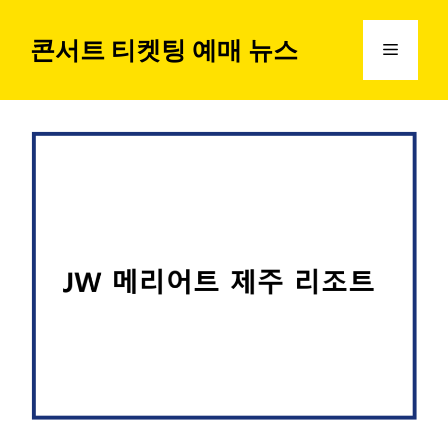
컨
텐
콘서트 티켓팅 예매 뉴스
메
츠
로
뉴
건
너
뛰
기