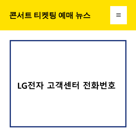
컨
텐
콘서트 티켓팅 예매 뉴스
메
츠
로
뉴
건
너
뛰
기