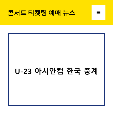
컨
텐
콘서트 티켓팅 예매 뉴스
메
츠
로
뉴
건
너
뛰
기