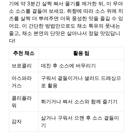
기에 약 3분간 살짝 쪄서 물기를 제거한 뒤, 이 무야
소 소스를 곁들여 보세요. 취향에 따라 소스 위에 치
즈를 살짝 더 뿌려주면 더욱 풍성한 맛을 즐길 수 있
어요. 이 간단한 방법만으로도 채소 특유의 풋내는
줄고, 채소 본연의 단맛은 살아나서 정말 맛있답니
다!
추천 채소
활용 팁
브로콜리
데친 후 소스에 버무리기
아스파라
구워서 곁들이거나 샐러드 드레싱으
거스
로 활용
콜리플라
튀기거나 쪄서 소스와 함께 즐기기
워
삶거나 구워서 으깬 후 소스 곁들이
감자
기