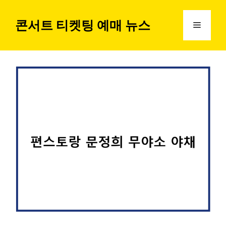
컨
텐
콘서트 티켓팅 예매 뉴스
메
츠
로
뉴
건
너
뛰
기