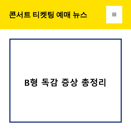
컨
텐
콘서트 티켓팅 예매 뉴스
메
츠
로
뉴
건
너
뛰
기